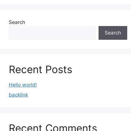
Search
Search
Recent Posts
Hello world!
backlink
Recent Comments