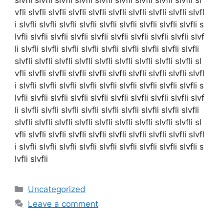
slvfli slvfli slvfli slvfli slvfli slvfli slvfli slvfli slvfli sl
vfli slvfli slvfli slvfli slvfli slvfli slvfli slvfli slvfli slvfl
i slvfli slvfli slvfli slvfli slvfli slvfli slvfli slvfli slvfli s
lvfli slvfli slvfli slvfli slvfli slvfli slvfli slvfli slvfli slvf
li slvfli slvfli slvfli slvfli slvfli slvfli slvfli slvfli slvfli
slvfli slvfli slvfli slvfli slvfli slvfli slvfli slvfli slvfli sl
vfli slvfli slvfli slvfli slvfli slvfli slvfli slvfli slvfli slvfl
i slvfli slvfli slvfli slvfli slvfli slvfli slvfli slvfli slvfli s
lvfli slvfli slvfli slvfli slvfli slvfli slvfli slvfli slvfli slvf
li slvfli slvfli slvfli slvfli slvfli slvfli slvfli slvfli slvfli
slvfli slvfli slvfli slvfli slvfli slvfli slvfli slvfli slvfli sl
vfli slvfli slvfli slvfli slvfli slvfli slvfli slvfli slvfli slvfl
i slvfli slvfli slvfli slvfli slvfli slvfli slvfli slvfli slvfli s
lvfli slvfli
Categories
Uncategorized
Leave a comment