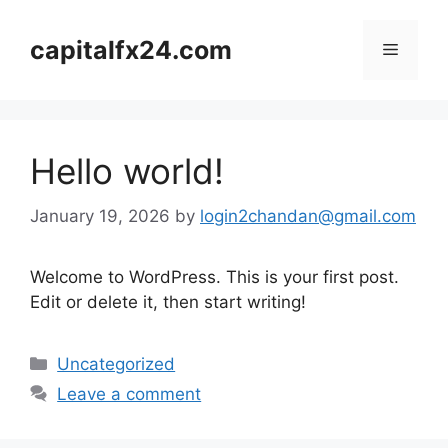
Skip
to
capitalfx24.com
Menu
content
Hello world!
January 19, 2026
by
login2chandan@gmail.com
Welcome to WordPress. This is your first post.
Edit or delete it, then start writing!
Categories
Uncategorized
Leave a comment