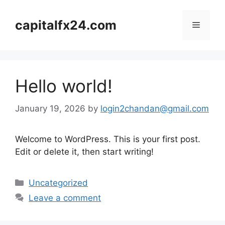
Skip
to
capitalfx24.com
Menu
content
Hello world!
January 19, 2026
by
login2chandan@gmail.com
Welcome to WordPress. This is your first post.
Edit or delete it, then start writing!
Categories
Uncategorized
Leave a comment