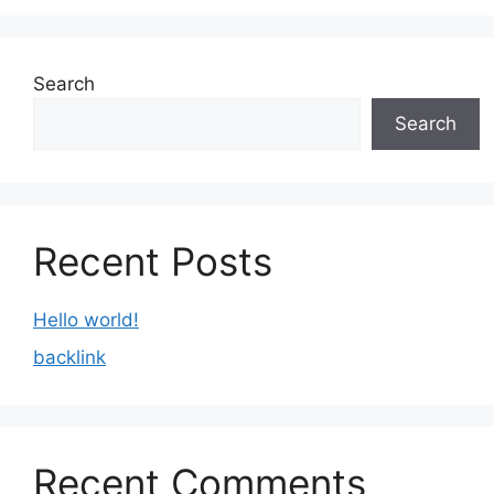
Search
Search
Recent Posts
Hello world!
backlink
Recent Comments