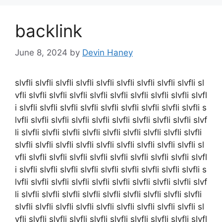
backlink
June 8, 2024
by
Devin Haney
slvfli slvfli slvfli slvfli slvfli slvfli slvfli slvfli slvfli sl
vfli slvfli slvfli slvfli slvfli slvfli slvfli slvfli slvfli slvfl
i slvfli slvfli slvfli slvfli slvfli slvfli slvfli slvfli slvfli s
lvfli slvfli slvfli slvfli slvfli slvfli slvfli slvfli slvfli slvf
li slvfli slvfli slvfli slvfli slvfli slvfli slvfli slvfli slvfli
slvfli slvfli slvfli slvfli slvfli slvfli slvfli slvfli slvfli sl
vfli slvfli slvfli slvfli slvfli slvfli slvfli slvfli slvfli slvfl
i slvfli slvfli slvfli slvfli slvfli slvfli slvfli slvfli slvfli s
lvfli slvfli slvfli slvfli slvfli slvfli slvfli slvfli slvfli slvf
li slvfli slvfli slvfli slvfli slvfli slvfli slvfli slvfli slvfli
slvfli slvfli slvfli slvfli slvfli slvfli slvfli slvfli slvfli sl
vfli slvfli slvfli slvfli slvfli slvfli slvfli slvfli slvfli slvfl