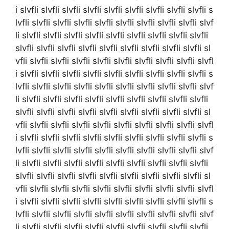
i slvfli slvfli slvfli slvfli slvfli slvfli slvfli slvfli slvfli s
lvfli slvfli slvfli slvfli slvfli slvfli slvfli slvfli slvfli slvf
li slvfli slvfli slvfli slvfli slvfli slvfli slvfli slvfli slvfli
slvfli slvfli slvfli slvfli slvfli slvfli slvfli slvfli slvfli sl
vfli slvfli slvfli slvfli slvfli slvfli slvfli slvfli slvfli slvfl
i slvfli slvfli slvfli slvfli slvfli slvfli slvfli slvfli slvfli s
lvfli slvfli slvfli slvfli slvfli slvfli slvfli slvfli slvfli slvf
li slvfli slvfli slvfli slvfli slvfli slvfli slvfli slvfli slvfli
slvfli slvfli slvfli slvfli slvfli slvfli slvfli slvfli slvfli sl
vfli slvfli slvfli slvfli slvfli slvfli slvfli slvfli slvfli slvfl
i slvfli slvfli slvfli slvfli slvfli slvfli slvfli slvfli slvfli s
lvfli slvfli slvfli slvfli slvfli slvfli slvfli slvfli slvfli slvf
li slvfli slvfli slvfli slvfli slvfli slvfli slvfli slvfli slvfli
slvfli slvfli slvfli slvfli slvfli slvfli slvfli slvfli slvfli sl
vfli slvfli slvfli slvfli slvfli slvfli slvfli slvfli slvfli slvfl
i slvfli slvfli slvfli slvfli slvfli slvfli slvfli slvfli slvfli s
lvfli slvfli slvfli slvfli slvfli slvfli slvfli slvfli slvfli slvf
li slvfli slvfli slvfli slvfli slvfli slvfli slvfli slvfli slvfli