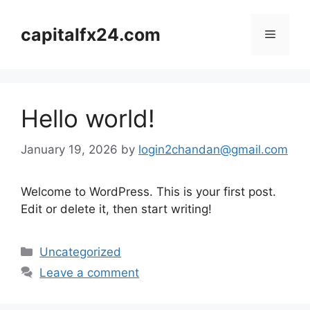
Skip
to
capitalfx24.com
Menu
content
Hello world!
January 19, 2026
by
login2chandan@gmail.com
Welcome to WordPress. This is your first post.
Edit or delete it, then start writing!
Categories
Uncategorized
Leave a comment