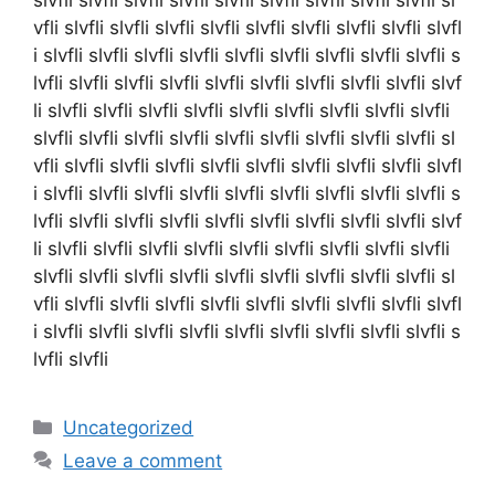
slvfli slvfli slvfli slvfli slvfli slvfli slvfli slvfli slvfli sl
vfli slvfli slvfli slvfli slvfli slvfli slvfli slvfli slvfli slvfl
i slvfli slvfli slvfli slvfli slvfli slvfli slvfli slvfli slvfli s
lvfli slvfli slvfli slvfli slvfli slvfli slvfli slvfli slvfli slvf
li slvfli slvfli slvfli slvfli slvfli slvfli slvfli slvfli slvfli
slvfli slvfli slvfli slvfli slvfli slvfli slvfli slvfli slvfli sl
vfli slvfli slvfli slvfli slvfli slvfli slvfli slvfli slvfli slvfl
i slvfli slvfli slvfli slvfli slvfli slvfli slvfli slvfli slvfli s
lvfli slvfli slvfli slvfli slvfli slvfli slvfli slvfli slvfli slvf
li slvfli slvfli slvfli slvfli slvfli slvfli slvfli slvfli slvfli
slvfli slvfli slvfli slvfli slvfli slvfli slvfli slvfli slvfli sl
vfli slvfli slvfli slvfli slvfli slvfli slvfli slvfli slvfli slvfl
i slvfli slvfli slvfli slvfli slvfli slvfli slvfli slvfli slvfli s
lvfli slvfli
Categories
Uncategorized
Leave a comment