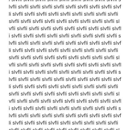
lvfli slvfli slvfli slvfli slvfli slvfli slvfli slvfli slvfli slvf
li slvfli slvfli slvfli slvfli slvfli slvfli slvfli slvfli slvfli
slvfli slvfli slvfli slvfli slvfli slvfli slvfli slvfli slvfli sl
vfli slvfli slvfli slvfli slvfli slvfli slvfli slvfli slvfli slvfl
i slvfli slvfli slvfli slvfli slvfli slvfli slvfli slvfli slvfli s
lvfli slvfli slvfli slvfli slvfli slvfli slvfli slvfli slvfli slvf
li slvfli slvfli slvfli slvfli slvfli slvfli slvfli slvfli slvfli
slvfli slvfli slvfli slvfli slvfli slvfli slvfli slvfli slvfli sl
vfli slvfli slvfli slvfli slvfli slvfli slvfli slvfli slvfli slvfl
i slvfli slvfli slvfli slvfli slvfli slvfli slvfli slvfli slvfli s
lvfli slvfli slvfli slvfli slvfli slvfli slvfli slvfli slvfli slvf
li slvfli slvfli slvfli slvfli slvfli slvfli slvfli slvfli slvfli
slvfli slvfli slvfli slvfli slvfli slvfli slvfli slvfli slvfli sl
vfli slvfli slvfli slvfli slvfli slvfli slvfli slvfli slvfli slvfl
i slvfli slvfli slvfli slvfli slvfli slvfli slvfli slvfli slvfli s
lvfli slvfli slvfli slvfli slvfli slvfli slvfli slvfli slvfli slvf
li slvfli slvfli slvfli slvfli slvfli slvfli slvfli slvfli slvfli