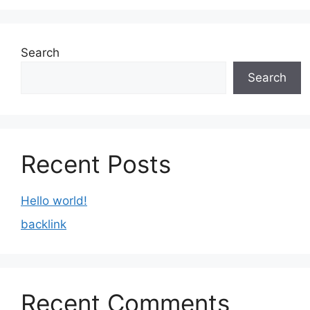
Search
Search
Recent Posts
Hello world!
backlink
Recent Comments