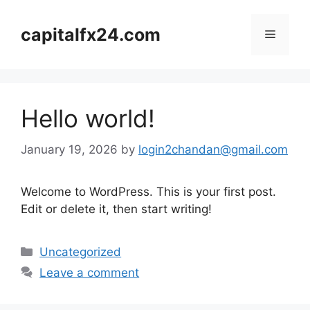
Skip
to
capitalfx24.com
Menu
content
Hello world!
January 19, 2026
by
login2chandan@gmail.com
Welcome to WordPress. This is your first post.
Edit or delete it, then start writing!
Categories
Uncategorized
Leave a comment