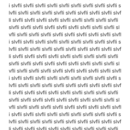
i slvfli slvfli slvfli slvfli slvfli slvfli slvfli slvfli slvfli s
lvfli slvfli slvfli slvfli slvfli slvfli slvfli slvfli slvfli slvf
li slvfli slvfli slvfli slvfli slvfli slvfli slvfli slvfli slvfli
slvfli slvfli slvfli slvfli slvfli slvfli slvfli slvfli slvfli sl
vfli slvfli slvfli slvfli slvfli slvfli slvfli slvfli slvfli slvfl
i slvfli slvfli slvfli slvfli slvfli slvfli slvfli slvfli slvfli s
lvfli slvfli slvfli slvfli slvfli slvfli slvfli slvfli slvfli slvf
li slvfli slvfli slvfli slvfli slvfli slvfli slvfli slvfli slvfli
slvfli slvfli slvfli slvfli slvfli slvfli slvfli slvfli slvfli sl
vfli slvfli slvfli slvfli slvfli slvfli slvfli slvfli slvfli slvfl
i slvfli slvfli slvfli slvfli slvfli slvfli slvfli slvfli slvfli s
lvfli slvfli slvfli slvfli slvfli slvfli slvfli slvfli slvfli slvf
li slvfli slvfli slvfli slvfli slvfli slvfli slvfli slvfli slvfli
slvfli slvfli slvfli slvfli slvfli slvfli slvfli slvfli slvfli sl
vfli slvfli slvfli slvfli slvfli slvfli slvfli slvfli slvfli slvfl
i slvfli slvfli slvfli slvfli slvfli slvfli slvfli slvfli slvfli s
lvfli slvfli slvfli slvfli slvfli slvfli slvfli slvfli slvfli slvf
li slvfli slvfli slvfli slvfli slvfli slvfli slvfli slvfli slvfli