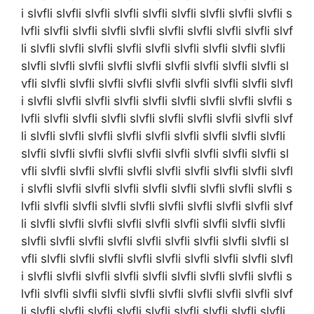
i slvfli slvfli slvfli slvfli slvfli slvfli slvfli slvfli slvfli s
lvfli slvfli slvfli slvfli slvfli slvfli slvfli slvfli slvfli slvf
li slvfli slvfli slvfli slvfli slvfli slvfli slvfli slvfli slvfli
slvfli slvfli slvfli slvfli slvfli slvfli slvfli slvfli slvfli sl
vfli slvfli slvfli slvfli slvfli slvfli slvfli slvfli slvfli slvfl
i slvfli slvfli slvfli slvfli slvfli slvfli slvfli slvfli slvfli s
lvfli slvfli slvfli slvfli slvfli slvfli slvfli slvfli slvfli slvf
li slvfli slvfli slvfli slvfli slvfli slvfli slvfli slvfli slvfli
slvfli slvfli slvfli slvfli slvfli slvfli slvfli slvfli slvfli sl
vfli slvfli slvfli slvfli slvfli slvfli slvfli slvfli slvfli slvfl
i slvfli slvfli slvfli slvfli slvfli slvfli slvfli slvfli slvfli s
lvfli slvfli slvfli slvfli slvfli slvfli slvfli slvfli slvfli slvf
li slvfli slvfli slvfli slvfli slvfli slvfli slvfli slvfli slvfli
slvfli slvfli slvfli slvfli slvfli slvfli slvfli slvfli slvfli sl
vfli slvfli slvfli slvfli slvfli slvfli slvfli slvfli slvfli slvfl
i slvfli slvfli slvfli slvfli slvfli slvfli slvfli slvfli slvfli s
lvfli slvfli slvfli slvfli slvfli slvfli slvfli slvfli slvfli slvf
li slvfli slvfli slvfli slvfli slvfli slvfli slvfli slvfli slvfli