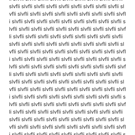
slvfli slvfli slvfli slvfli slvfli slvfli slvfli slvfli slvfli sl
vfli slvfli slvfli slvfli slvfli slvfli slvfli slvfli slvfli slvfl
i slvfli slvfli slvfli slvfli slvfli slvfli slvfli slvfli slvfli s
lvfli slvfli slvfli slvfli slvfli slvfli slvfli slvfli slvfli slvf
li slvfli slvfli slvfli slvfli slvfli slvfli slvfli slvfli slvfli
slvfli slvfli slvfli slvfli slvfli slvfli slvfli slvfli slvfli sl
vfli slvfli slvfli slvfli slvfli slvfli slvfli slvfli slvfli slvfl
i slvfli slvfli slvfli slvfli slvfli slvfli slvfli slvfli slvfli s
lvfli slvfli slvfli slvfli slvfli slvfli slvfli slvfli slvfli slvf
li slvfli slvfli slvfli slvfli slvfli slvfli slvfli slvfli slvfli
slvfli slvfli slvfli slvfli slvfli slvfli slvfli slvfli slvfli sl
vfli slvfli slvfli slvfli slvfli slvfli slvfli slvfli slvfli slvfl
i slvfli slvfli slvfli slvfli slvfli slvfli slvfli slvfli slvfli s
lvfli slvfli slvfli slvfli slvfli slvfli slvfli slvfli slvfli slvf
li slvfli slvfli slvfli slvfli slvfli slvfli slvfli slvfli slvfli
slvfli slvfli slvfli slvfli slvfli slvfli slvfli slvfli slvfli sl
vfli slvfli slvfli slvfli slvfli slvfli slvfli slvfli slvfli slvfl
i slvfli slvfli slvfli slvfli slvfli slvfli slvfli slvfli slvfli s