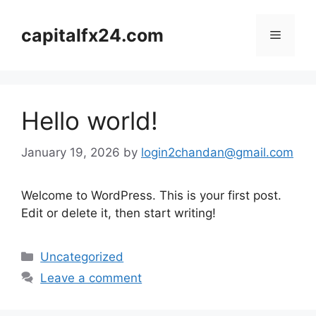
Skip
to
capitalfx24.com
Menu
content
Hello world!
January 19, 2026
by
login2chandan@gmail.com
Welcome to WordPress. This is your first post.
Edit or delete it, then start writing!
Categories
Uncategorized
Leave a comment