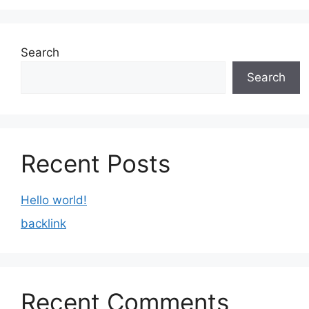
Search
Search
Recent Posts
Hello world!
backlink
Recent Comments