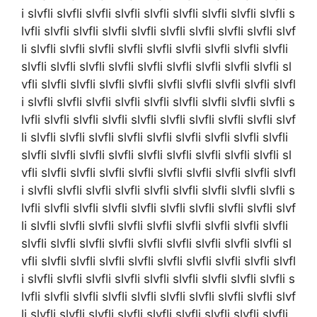
i slvfli slvfli slvfli slvfli slvfli slvfli slvfli slvfli slvfli s
lvfli slvfli slvfli slvfli slvfli slvfli slvfli slvfli slvfli slvf
li slvfli slvfli slvfli slvfli slvfli slvfli slvfli slvfli slvfli
slvfli slvfli slvfli slvfli slvfli slvfli slvfli slvfli slvfli sl
vfli slvfli slvfli slvfli slvfli slvfli slvfli slvfli slvfli slvfl
i slvfli slvfli slvfli slvfli slvfli slvfli slvfli slvfli slvfli s
lvfli slvfli slvfli slvfli slvfli slvfli slvfli slvfli slvfli slvf
li slvfli slvfli slvfli slvfli slvfli slvfli slvfli slvfli slvfli
slvfli slvfli slvfli slvfli slvfli slvfli slvfli slvfli slvfli sl
vfli slvfli slvfli slvfli slvfli slvfli slvfli slvfli slvfli slvfl
i slvfli slvfli slvfli slvfli slvfli slvfli slvfli slvfli slvfli s
lvfli slvfli slvfli slvfli slvfli slvfli slvfli slvfli slvfli slvf
li slvfli slvfli slvfli slvfli slvfli slvfli slvfli slvfli slvfli
slvfli slvfli slvfli slvfli slvfli slvfli slvfli slvfli slvfli sl
vfli slvfli slvfli slvfli slvfli slvfli slvfli slvfli slvfli slvfl
i slvfli slvfli slvfli slvfli slvfli slvfli slvfli slvfli slvfli s
lvfli slvfli slvfli slvfli slvfli slvfli slvfli slvfli slvfli slvf
li slvfli slvfli slvfli slvfli slvfli slvfli slvfli slvfli slvfli