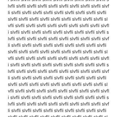
lvfli slvfli slvfli slvfli slvfli slvfli slvfli slvfli slvfli slvf
li slvfli slvfli slvfli slvfli slvfli slvfli slvfli slvfli slvfli
slvfli slvfli slvfli slvfli slvfli slvfli slvfli slvfli slvfli sl
vfli slvfli slvfli slvfli slvfli slvfli slvfli slvfli slvfli slvfl
i slvfli slvfli slvfli slvfli slvfli slvfli slvfli slvfli slvfli s
lvfli slvfli slvfli slvfli slvfli slvfli slvfli slvfli slvfli slvf
li slvfli slvfli slvfli slvfli slvfli slvfli slvfli slvfli slvfli
slvfli slvfli slvfli slvfli slvfli slvfli slvfli slvfli slvfli sl
vfli slvfli slvfli slvfli slvfli slvfli slvfli slvfli slvfli slvfl
i slvfli slvfli slvfli slvfli slvfli slvfli slvfli slvfli slvfli s
lvfli slvfli slvfli slvfli slvfli slvfli slvfli slvfli slvfli slvf
li slvfli slvfli slvfli slvfli slvfli slvfli slvfli slvfli slvfli
slvfli slvfli slvfli slvfli slvfli slvfli slvfli slvfli slvfli sl
vfli slvfli slvfli slvfli slvfli slvfli slvfli slvfli slvfli slvfl
i slvfli slvfli slvfli slvfli slvfli slvfli slvfli slvfli slvfli s
lvfli slvfli slvfli slvfli slvfli slvfli slvfli slvfli slvfli slvf
li slvfli slvfli slvfli slvfli slvfli slvfli slvfli slvfli slvfli