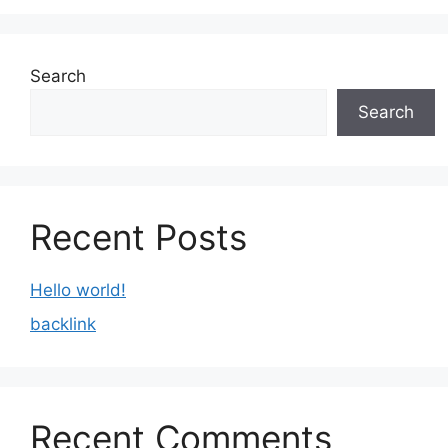
Search
Search
Recent Posts
Hello world!
backlink
Recent Comments