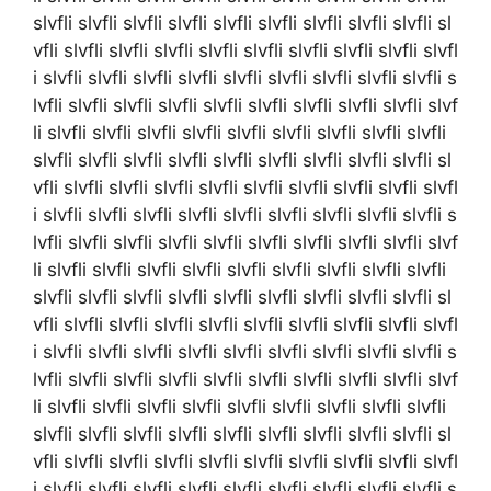
slvfli slvfli slvfli slvfli slvfli slvfli slvfli slvfli slvfli sl
vfli slvfli slvfli slvfli slvfli slvfli slvfli slvfli slvfli slvfl
i slvfli slvfli slvfli slvfli slvfli slvfli slvfli slvfli slvfli s
lvfli slvfli slvfli slvfli slvfli slvfli slvfli slvfli slvfli slvf
li slvfli slvfli slvfli slvfli slvfli slvfli slvfli slvfli slvfli
slvfli slvfli slvfli slvfli slvfli slvfli slvfli slvfli slvfli sl
vfli slvfli slvfli slvfli slvfli slvfli slvfli slvfli slvfli slvfl
i slvfli slvfli slvfli slvfli slvfli slvfli slvfli slvfli slvfli s
lvfli slvfli slvfli slvfli slvfli slvfli slvfli slvfli slvfli slvf
li slvfli slvfli slvfli slvfli slvfli slvfli slvfli slvfli slvfli
slvfli slvfli slvfli slvfli slvfli slvfli slvfli slvfli slvfli sl
vfli slvfli slvfli slvfli slvfli slvfli slvfli slvfli slvfli slvfl
i slvfli slvfli slvfli slvfli slvfli slvfli slvfli slvfli slvfli s
lvfli slvfli slvfli slvfli slvfli slvfli slvfli slvfli slvfli slvf
li slvfli slvfli slvfli slvfli slvfli slvfli slvfli slvfli slvfli
slvfli slvfli slvfli slvfli slvfli slvfli slvfli slvfli slvfli sl
vfli slvfli slvfli slvfli slvfli slvfli slvfli slvfli slvfli slvfl
i slvfli slvfli slvfli slvfli slvfli slvfli slvfli slvfli slvfli s