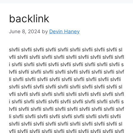
backlink
June 8, 2024
by
Devin Haney
slvfli slvfli slvfli slvfli slvfli slvfli slvfli slvfli slvfli sl
vfli slvfli slvfli slvfli slvfli slvfli slvfli slvfli slvfli slvfl
i slvfli slvfli slvfli slvfli slvfli slvfli slvfli slvfli slvfli s
lvfli slvfli slvfli slvfli slvfli slvfli slvfli slvfli slvfli slvf
li slvfli slvfli slvfli slvfli slvfli slvfli slvfli slvfli slvfli
slvfli slvfli slvfli slvfli slvfli slvfli slvfli slvfli slvfli sl
vfli slvfli slvfli slvfli slvfli slvfli slvfli slvfli slvfli slvfl
i slvfli slvfli slvfli slvfli slvfli slvfli slvfli slvfli slvfli s
lvfli slvfli slvfli slvfli slvfli slvfli slvfli slvfli slvfli slvf
li slvfli slvfli slvfli slvfli slvfli slvfli slvfli slvfli slvfli
slvfli slvfli slvfli slvfli slvfli slvfli slvfli slvfli slvfli sl
vfli slvfli slvfli slvfli slvfli slvfli slvfli slvfli slvfli slvfl