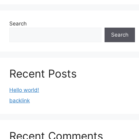
Search
Search
Recent Posts
Hello world!
backlink
Recent Comments