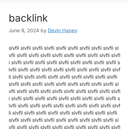
backlink
June 8, 2024
by
Devin Haney
slvfli slvfli slvfli slvfli slvfli slvfli slvfli slvfli slvfli sl
vfli slvfli slvfli slvfli slvfli slvfli slvfli slvfli slvfli slvfl
i slvfli slvfli slvfli slvfli slvfli slvfli slvfli slvfli slvfli s
lvfli slvfli slvfli slvfli slvfli slvfli slvfli slvfli slvfli slvf
li slvfli slvfli slvfli slvfli slvfli slvfli slvfli slvfli slvfli
slvfli slvfli slvfli slvfli slvfli slvfli slvfli slvfli slvfli sl
vfli slvfli slvfli slvfli slvfli slvfli slvfli slvfli slvfli slvfl
i slvfli slvfli slvfli slvfli slvfli slvfli slvfli slvfli slvfli s
lvfli slvfli slvfli slvfli slvfli slvfli slvfli slvfli slvfli slvf
li slvfli slvfli slvfli slvfli slvfli slvfli slvfli slvfli slvfli
slvfli slvfli slvfli slvfli slvfli slvfli slvfli slvfli slvfli sl
vfli slvfli slvfli slvfli slvfli slvfli slvfli slvfli slvfli slvfl