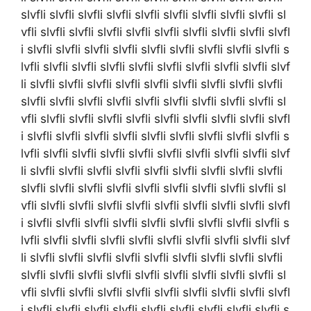
slvfli slvfli slvfli slvfli slvfli slvfli slvfli slvfli slvfli sl
vfli slvfli slvfli slvfli slvfli slvfli slvfli slvfli slvfli slvfl
i slvfli slvfli slvfli slvfli slvfli slvfli slvfli slvfli slvfli s
lvfli slvfli slvfli slvfli slvfli slvfli slvfli slvfli slvfli slvf
li slvfli slvfli slvfli slvfli slvfli slvfli slvfli slvfli slvfli
slvfli slvfli slvfli slvfli slvfli slvfli slvfli slvfli slvfli sl
vfli slvfli slvfli slvfli slvfli slvfli slvfli slvfli slvfli slvfl
i slvfli slvfli slvfli slvfli slvfli slvfli slvfli slvfli slvfli s
lvfli slvfli slvfli slvfli slvfli slvfli slvfli slvfli slvfli slvf
li slvfli slvfli slvfli slvfli slvfli slvfli slvfli slvfli slvfli
slvfli slvfli slvfli slvfli slvfli slvfli slvfli slvfli slvfli sl
vfli slvfli slvfli slvfli slvfli slvfli slvfli slvfli slvfli slvfl
i slvfli slvfli slvfli slvfli slvfli slvfli slvfli slvfli slvfli s
lvfli slvfli slvfli slvfli slvfli slvfli slvfli slvfli slvfli slvf
li slvfli slvfli slvfli slvfli slvfli slvfli slvfli slvfli slvfli
slvfli slvfli slvfli slvfli slvfli slvfli slvfli slvfli slvfli sl
vfli slvfli slvfli slvfli slvfli slvfli slvfli slvfli slvfli slvfl
i slvfli slvfli slvfli slvfli slvfli slvfli slvfli slvfli slvfli s