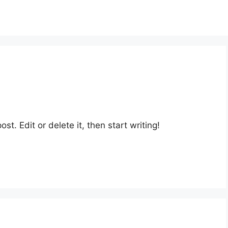
st. Edit or delete it, then start writing!