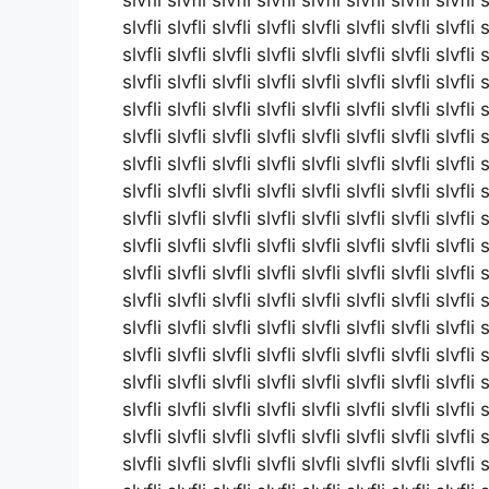
slvfli slvfli slvfli slvfli slvfli slvfli slvfli slvfli 
slvfli slvfli slvfli slvfli slvfli slvfli slvfli slvfli 
slvfli slvfli slvfli slvfli slvfli slvfli slvfli slvfli 
slvfli slvfli slvfli slvfli slvfli slvfli slvfli slvfli 
slvfli slvfli slvfli slvfli slvfli slvfli slvfli slvfli 
slvfli slvfli slvfli slvfli slvfli slvfli slvfli slvfli 
slvfli slvfli slvfli slvfli slvfli slvfli slvfli slvfli 
slvfli slvfli slvfli slvfli slvfli slvfli slvfli slvfli 
slvfli slvfli slvfli slvfli slvfli slvfli slvfli slvfli 
slvfli slvfli slvfli slvfli slvfli slvfli slvfli slvfli 
slvfli slvfli slvfli slvfli slvfli slvfli slvfli slvfli 
slvfli slvfli slvfli slvfli slvfli slvfli slvfli slvfli 
slvfli slvfli slvfli slvfli slvfli slvfli slvfli slvfli 
slvfli slvfli slvfli slvfli slvfli slvfli slvfli slvfli 
slvfli slvfli slvfli slvfli slvfli slvfli slvfli slvfli 
slvfli slvfli slvfli slvfli slvfli slvfli slvfli slvfli 
slvfli slvfli slvfli slvfli slvfli slvfli slvfli slvfli 
slvfli slvfli slvfli slvfli slvfli slvfli slvfli slvfli 