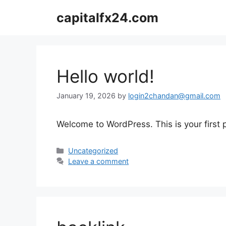
Skip
capitalfx24.com
to
content
Hello world!
January 19, 2026
by
login2chandan@gmail.com
Welcome to WordPress. This is your first po
Categories
Uncategorized
Leave a comment