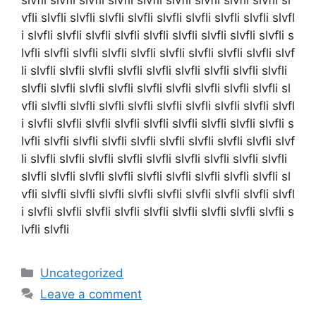
slvfli slvfli slvfli slvfli slvfli slvfli slvfli slvfli slvfli sl
vfli slvfli slvfli slvfli slvfli slvfli slvfli slvfli slvfli slvfl
i slvfli slvfli slvfli slvfli slvfli slvfli slvfli slvfli slvfli s
lvfli slvfli slvfli slvfli slvfli slvfli slvfli slvfli slvfli slvf
li slvfli slvfli slvfli slvfli slvfli slvfli slvfli slvfli slvfli
slvfli slvfli slvfli slvfli slvfli slvfli slvfli slvfli slvfli sl
vfli slvfli slvfli slvfli slvfli slvfli slvfli slvfli slvfli slvfl
i slvfli slvfli slvfli slvfli slvfli slvfli slvfli slvfli slvfli s
lvfli slvfli slvfli slvfli slvfli slvfli slvfli slvfli slvfli slvf
li slvfli slvfli slvfli slvfli slvfli slvfli slvfli slvfli slvfli
slvfli slvfli slvfli slvfli slvfli slvfli slvfli slvfli slvfli sl
vfli slvfli slvfli slvfli slvfli slvfli slvfli slvfli slvfli slvfl
i slvfli slvfli slvfli slvfli slvfli slvfli slvfli slvfli slvfli s
lvfli slvfli
Categories
Uncategorized
Leave a comment