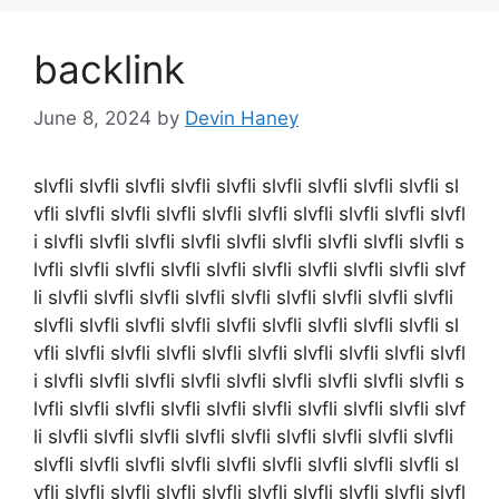
backlink
June 8, 2024
by
Devin Haney
slvfli slvfli slvfli slvfli slvfli slvfli slvfli slvfli slvfli sl
vfli slvfli slvfli slvfli slvfli slvfli slvfli slvfli slvfli slvfl
i slvfli slvfli slvfli slvfli slvfli slvfli slvfli slvfli slvfli s
lvfli slvfli slvfli slvfli slvfli slvfli slvfli slvfli slvfli slvf
li slvfli slvfli slvfli slvfli slvfli slvfli slvfli slvfli slvfli
slvfli slvfli slvfli slvfli slvfli slvfli slvfli slvfli slvfli sl
vfli slvfli slvfli slvfli slvfli slvfli slvfli slvfli slvfli slvfl
i slvfli slvfli slvfli slvfli slvfli slvfli slvfli slvfli slvfli s
lvfli slvfli slvfli slvfli slvfli slvfli slvfli slvfli slvfli slvf
li slvfli slvfli slvfli slvfli slvfli slvfli slvfli slvfli slvfli
slvfli slvfli slvfli slvfli slvfli slvfli slvfli slvfli slvfli sl
vfli slvfli slvfli slvfli slvfli slvfli slvfli slvfli slvfli slvfl