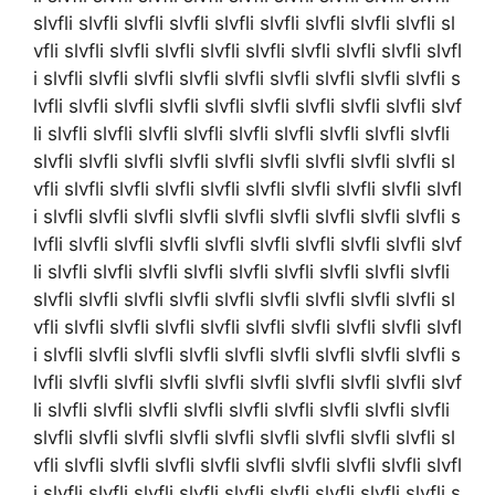
slvfli slvfli slvfli slvfli slvfli slvfli slvfli slvfli slvfli sl
vfli slvfli slvfli slvfli slvfli slvfli slvfli slvfli slvfli slvfl
i slvfli slvfli slvfli slvfli slvfli slvfli slvfli slvfli slvfli s
lvfli slvfli slvfli slvfli slvfli slvfli slvfli slvfli slvfli slvf
li slvfli slvfli slvfli slvfli slvfli slvfli slvfli slvfli slvfli
slvfli slvfli slvfli slvfli slvfli slvfli slvfli slvfli slvfli sl
vfli slvfli slvfli slvfli slvfli slvfli slvfli slvfli slvfli slvfl
i slvfli slvfli slvfli slvfli slvfli slvfli slvfli slvfli slvfli s
lvfli slvfli slvfli slvfli slvfli slvfli slvfli slvfli slvfli slvf
li slvfli slvfli slvfli slvfli slvfli slvfli slvfli slvfli slvfli
slvfli slvfli slvfli slvfli slvfli slvfli slvfli slvfli slvfli sl
vfli slvfli slvfli slvfli slvfli slvfli slvfli slvfli slvfli slvfl
i slvfli slvfli slvfli slvfli slvfli slvfli slvfli slvfli slvfli s
lvfli slvfli slvfli slvfli slvfli slvfli slvfli slvfli slvfli slvf
li slvfli slvfli slvfli slvfli slvfli slvfli slvfli slvfli slvfli
slvfli slvfli slvfli slvfli slvfli slvfli slvfli slvfli slvfli sl
vfli slvfli slvfli slvfli slvfli slvfli slvfli slvfli slvfli slvfl
i slvfli slvfli slvfli slvfli slvfli slvfli slvfli slvfli slvfli s