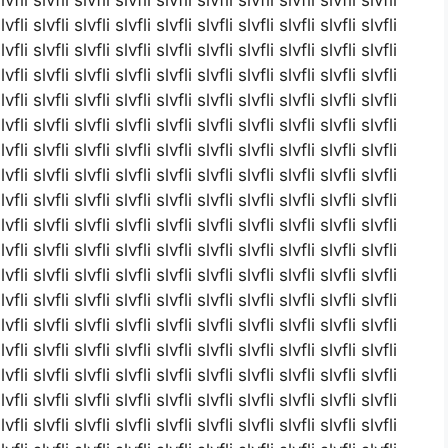
slvfli slvfli slvfli slvfli slvfli slvfli slvfli slvfli slvfli slvfli
slvfli slvfli slvfli slvfli slvfli slvfli slvfli slvfli slvfli slvfli
slvfli slvfli slvfli slvfli slvfli slvfli slvfli slvfli slvfli slvfli
slvfli slvfli slvfli slvfli slvfli slvfli slvfli slvfli slvfli slvfli
slvfli slvfli slvfli slvfli slvfli slvfli slvfli slvfli slvfli slvfli
slvfli slvfli slvfli slvfli slvfli slvfli slvfli slvfli slvfli slvfli
slvfli slvfli slvfli slvfli slvfli slvfli slvfli slvfli slvfli slvfli
slvfli slvfli slvfli slvfli slvfli slvfli slvfli slvfli slvfli slvfli
slvfli slvfli slvfli slvfli slvfli slvfli slvfli slvfli slvfli slvfli
slvfli slvfli slvfli slvfli slvfli slvfli slvfli slvfli slvfli slvfli
slvfli slvfli slvfli slvfli slvfli slvfli slvfli slvfli slvfli slvfli
slvfli slvfli slvfli slvfli slvfli slvfli slvfli slvfli slvfli slvfli
slvfli slvfli slvfli slvfli slvfli slvfli slvfli slvfli slvfli slvfli
slvfli slvfli slvfli slvfli slvfli slvfli slvfli slvfli slvfli slvfli
slvfli slvfli slvfli slvfli slvfli slvfli slvfli slvfli slvfli slvfli
slvfli slvfli slvfli slvfli slvfli slvfli slvfli slvfli slvfli slvfli
slvfli slvfli slvfli slvfli slvfli slvfli slvfli slvfli slvfli slvfli
slvfli slvfli slvfli slvfli slvfli slvfli slvfli slvfli slvfli slvfli