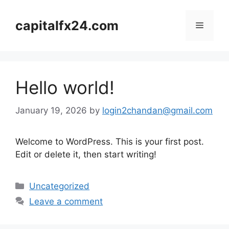
Skip
to
capitalfx24.com
Menu
content
Hello world!
January 19, 2026
by
login2chandan@gmail.com
Welcome to WordPress. This is your first post.
Edit or delete it, then start writing!
Categories
Uncategorized
Leave a comment