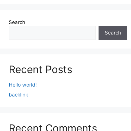
Search
Search
Recent Posts
Hello world!
backlink
Recent Comments