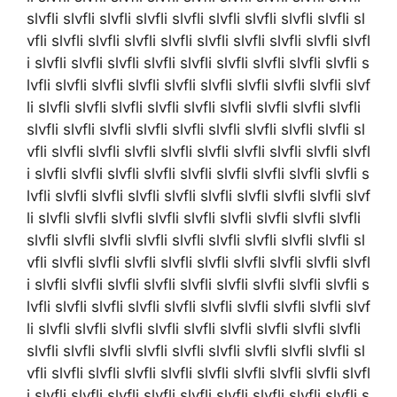
slvfli slvfli slvfli slvfli slvfli slvfli slvfli slvfli slvfli sl
vfli slvfli slvfli slvfli slvfli slvfli slvfli slvfli slvfli slvfl
i slvfli slvfli slvfli slvfli slvfli slvfli slvfli slvfli slvfli s
lvfli slvfli slvfli slvfli slvfli slvfli slvfli slvfli slvfli slvf
li slvfli slvfli slvfli slvfli slvfli slvfli slvfli slvfli slvfli
slvfli slvfli slvfli slvfli slvfli slvfli slvfli slvfli slvfli sl
vfli slvfli slvfli slvfli slvfli slvfli slvfli slvfli slvfli slvfl
i slvfli slvfli slvfli slvfli slvfli slvfli slvfli slvfli slvfli s
lvfli slvfli slvfli slvfli slvfli slvfli slvfli slvfli slvfli slvf
li slvfli slvfli slvfli slvfli slvfli slvfli slvfli slvfli slvfli
slvfli slvfli slvfli slvfli slvfli slvfli slvfli slvfli slvfli sl
vfli slvfli slvfli slvfli slvfli slvfli slvfli slvfli slvfli slvfl
i slvfli slvfli slvfli slvfli slvfli slvfli slvfli slvfli slvfli s
lvfli slvfli slvfli slvfli slvfli slvfli slvfli slvfli slvfli slvf
li slvfli slvfli slvfli slvfli slvfli slvfli slvfli slvfli slvfli
slvfli slvfli slvfli slvfli slvfli slvfli slvfli slvfli slvfli sl
vfli slvfli slvfli slvfli slvfli slvfli slvfli slvfli slvfli slvfl
i slvfli slvfli slvfli slvfli slvfli slvfli slvfli slvfli slvfli s